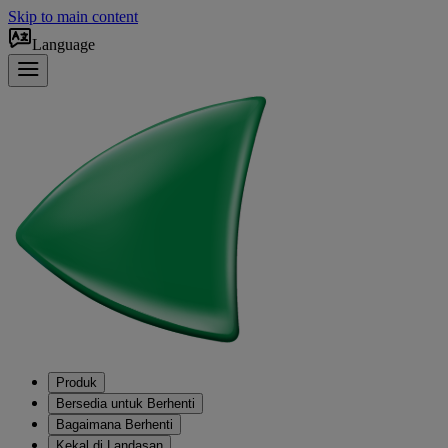
Skip to main content
Language
Produk
Bersedia untuk Berhenti
Bagaimana Berhenti
Kekal di Landasan